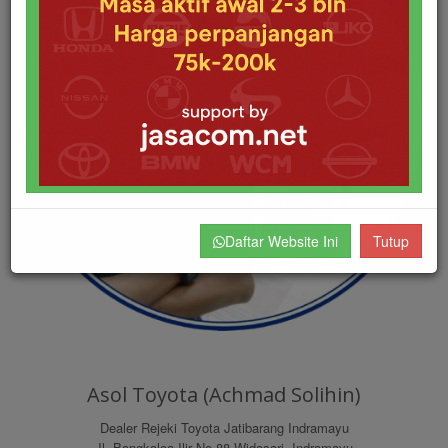
Daftar Website Ini
Tutup
Asol Toyota (Achmad Solihin)
Dealer Rejeki Toyota Jatibarang Indramayu
Jl. Bangkaloa Ilir No.88 Widasari, Indramayu