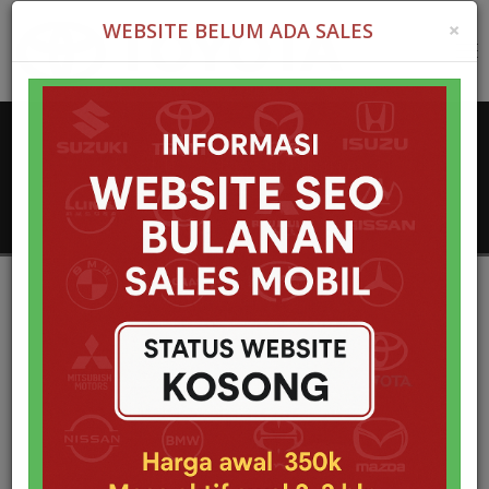
×
WEBSITE BELUM ADA SALES
Tog
nav
PROFIL SALES Indramayu
Home
Artikel toyota
PROFIL SALES
Executive Marketing